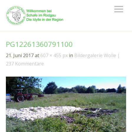
PG12261360791100
21. Juni 2017
at
607 × 455 px
in
Bildergalerie Wolle
237 Kommentare