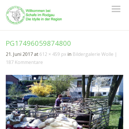
PG17496059874800
21. Juni 2017
at
612 × 459 px
in
Bildergalerie Wolle
187 Kommentare