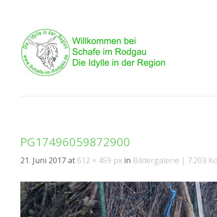
PG17496059872900
21. Juni 2017
at
612 × 459 px
in
Bildergalerie
7.203 