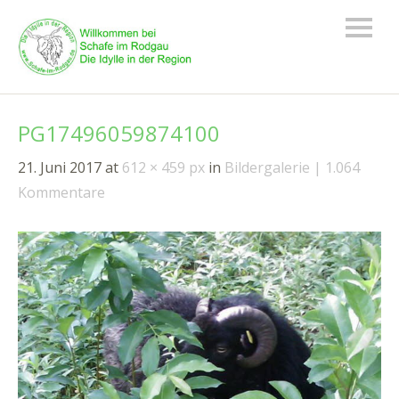
PG17496059874100
21. Juni 2017
at
612 × 459 px
in
Bildergalerie
1.064
Kommentare